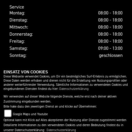
Service
Montag:
08:00 - 18:00
Dienstag:
08:00 - 18:00
Mittwoch:
08:00 - 18:00
Donnerstag:
08:00 - 18:00
Freitag:
08:00 - 18:00
Samstag:
09:00 - 13:00
Sonntag:
geschlossen
EINSATZ VON COOKIES
SOCIAL MEDIA
Diese Webseite verwendet Cookies, um Dir ein bestmögliches Surf-Erlebnis zu ermöglichen.
Diese Daten werden erhoben und dienen nicht für die Erstellung von Nutzungsprofilen oder
anderer weiterführender Verwendung. Sämtliche Informationen zu verwendeten Cookies und
eingebundenen Diensten findest du hier:
Datenschutzerklärung
Wir verwenden auf dieser Website folgende Dienste, welche erst nach deiner aktiven
Zustimmung eingebunden werden.
Bitte hake dazu den jeweiligen Dienst an und klicke auf Übernehmen:
Google Maps und Youtube
Optional kann mit Klick auf Alles akzeptieren der Nutzung aller Dienste zugestimmt werden
Detailierte Informationen zu den verwendeten Cookies und deren Bedeutung findest du in
IMPRESSUM
DATENSCHUTZ
DISCLAIMER
unserer Datenschutzerklärung:
Datenschutzerklärung